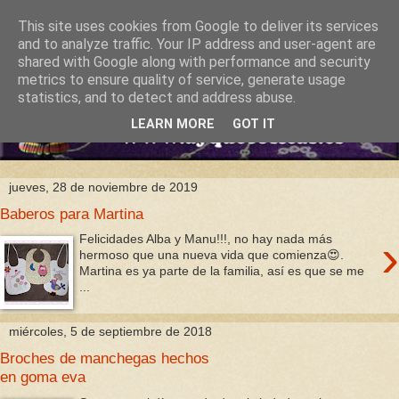
This site uses cookies from Google to deliver its services
and to analyze traffic. Your IP address and user-agent are
shared with Google along with performance and security
metrics to ensure quality of service, generate usage
statistics, and to detect and address abuse.
LEARN MORE
GOT IT
jueves, 28 de noviembre de 2019
Baberos para Martina
›
Felicidades Alba y Manu!!!, no hay nada más
hermoso que una nueva vida que comienza😍.
Martina es ya parte de la familia, así es que se me
...
miércoles, 5 de septiembre de 2018
Broches de manchegas hechos
en goma eva