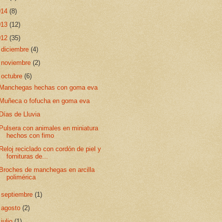
014
(8)
013
(12)
012
(35)
►
diciembre
(4)
►
noviembre
(2)
▼
octubre
(6)
Manchegas hechas con goma eva
Muñeca o fofucha en goma eva
Días de Lluvia
Pulsera con animales en miniatura
hechos con fimo
Reloj reciclado con cordón de piel y
fornituras de...
Broches de manchegas en arcilla
polimérica
►
septiembre
(1)
►
agosto
(2)
►
julio
(1)