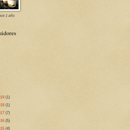
ce 1 año
uidores
019
(1)
018
(1)
017
(7)
016
(5)
015
(4)