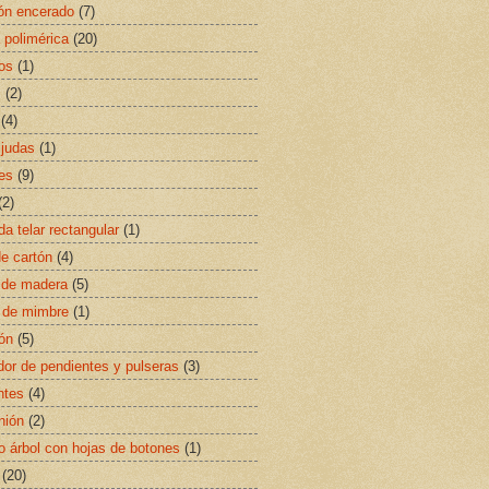
ón encerado
(7)
a polimérica
(20)
os
(1)
s
(2)
(4)
 judas
(1)
es
(9)
(2)
da telar rectangular
(1)
de cartón
(4)
 de madera
(5)
 de mimbre
(1)
rón
(5)
dor de pendientes y pulseras
(3)
ntes
(4)
nión
(2)
o árbol con hojas de botones
(1)
(20)