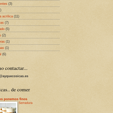
entes
(3)
)
a acrílica
(11)
ras
(7)
lado
(5)
s
(2)
eras
(1)
nas
(1)
al
(6)
 contactar...
a@ayquecosicas.es
cas.. de comer
os ponemos finos
Serradura