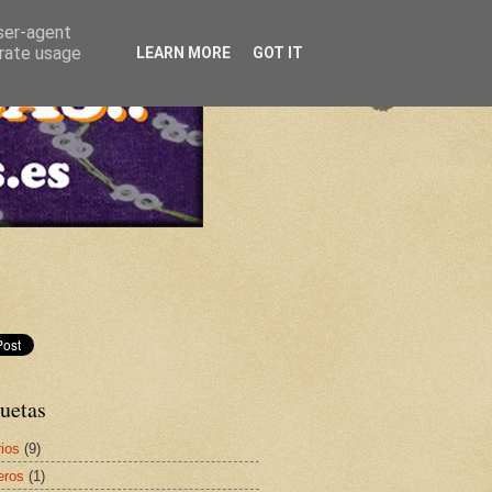
user-agent
erate usage
LEARN MORE
GOT IT
uetas
rios
(9)
teros
(1)