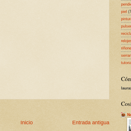
pendi
piel
(7
pintur
pulse
recic
reloje
riñon
serra
tutori
Cómo
laur
Cosi
N
Inicio
Entrada antigua