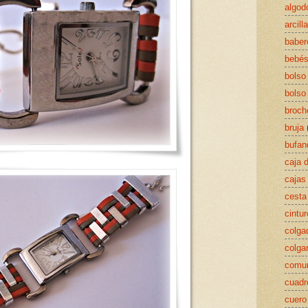
algod
arcill
baber
bebé
bolso
bolso
broch
bruja
bufan
caja 
cajas
cesta
cintu
colga
colga
comu
cuadr
cuero