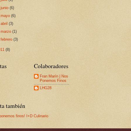
►
junio
(6)
►
mayo
(6)
►
abril
(3)
►
marzo
(1)
►
febrero
(3)
011
(8)
tas
Colaboradores
Fran Marín | Nos
Ponemos Finos
LHG28
ita también
ponemos finos! I+D Culinario