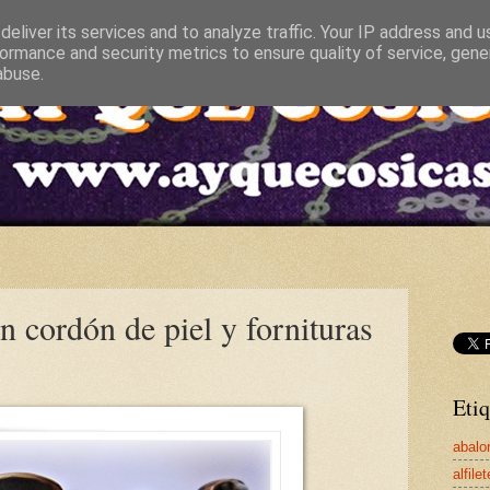
eliver its services and to analyze traffic. Your IP address and 
ormance and security metrics to ensure quality of service, gen
abuse.
n cordón de piel y fornituras
Etiq
abalo
alfile