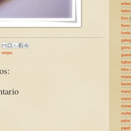
enfer
fieltro
fimo
flores
funda
galle
goma
,
relojes
guard
hallo
os:
hilos
imane
llaver
ntario
manc
manc
mone
muñe
palos
papel