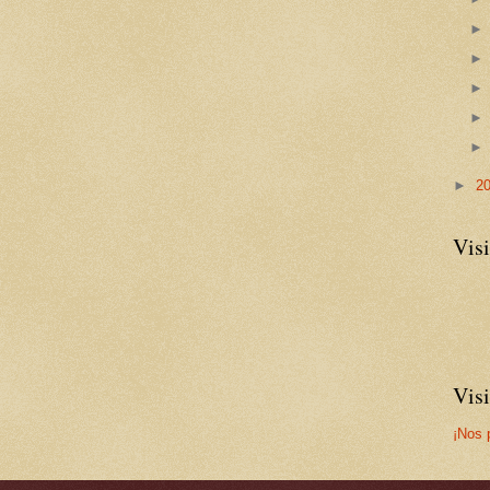
►
2
Visi
Vis
¡Nos 