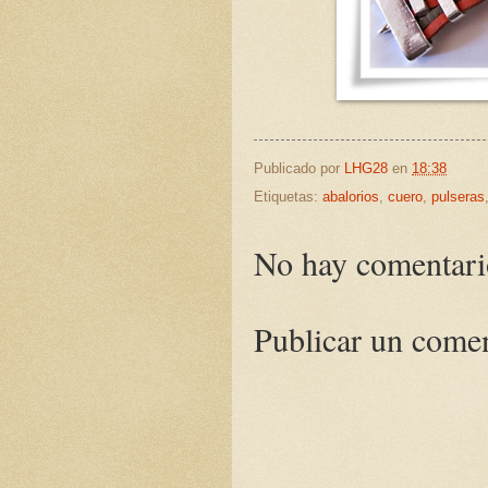
Publicado por
LHG28
en
18:38
Etiquetas:
abalorios
,
cuero
,
pulseras
No hay comentari
Publicar un come