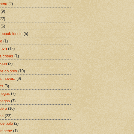
mera
(2)
(9)
(22)
(6)
 ebook kindle
(5)
go
(1)
 eva
(18)
a cosas
(1)
ween
(2)
 de colores
(10)
s nevera
(9)
os
(3)
hegas
(7)
hegos
(7)
dero
(10)
ca
(23)
 de polo
(2)
 maché
(1)