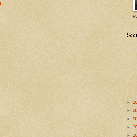
)
Ha
Seg
►
2
►
2
►
2
►
2
►
2