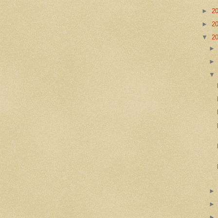
►
2
►
2
▼
2